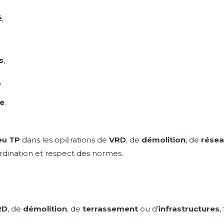
é
,
,
s
,
,
te
.
eu TP
dans les opérations de
VRD
, de
démolition
, de
rése
ordination et respect des normes.
RD
, de
démolition
, de
terrassement
ou d’
infrastructures
,