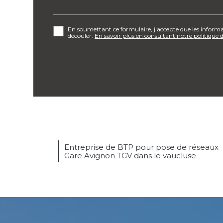
En soumettant ce formulaire, j'accepte que les informat
découler.
En savoir plus en consultant notre politique d
Entreprise de BTP pour pose de réseaux
Gare Avignon TGV dans le vaucluse